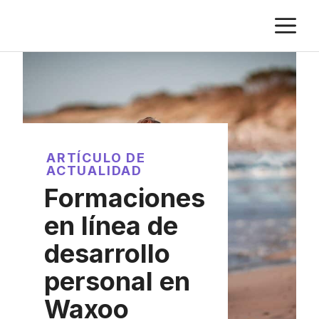
Saltar
M
al
contenido
ARTÍCULO DE
ACTUALIDAD
Formaciones
en línea de
desarrollo
personal en
Waxoo