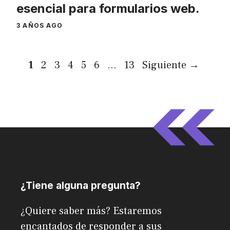
esencial para formularios web.
3 AÑOS AGO
Página
Página
Página
Página
Página
Página
Página
1
2
3
4
5
6
…
13
Siguiente
→
¿Tiene alguna pregunta?
¿Quiere saber más? Estaremos
encantados de responder a sus