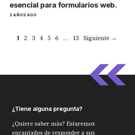
esencial para formularios web.
3 AÑOS AGO
Página
Página
Página
Página
Página
Página
Página
1
2
3
4
5
6
…
13
Siguiente
→
¿Tiene alguna pregunta?
¿Quiere saber más? Estaremos
encantados de responder a sus