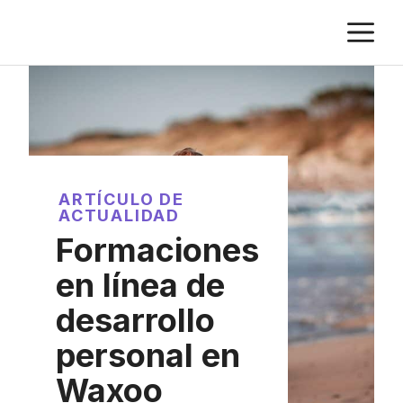
Saltar
M
al
contenido
ARTÍCULO DE
ACTUALIDAD
Formaciones
en línea de
desarrollo
personal en
Waxoo